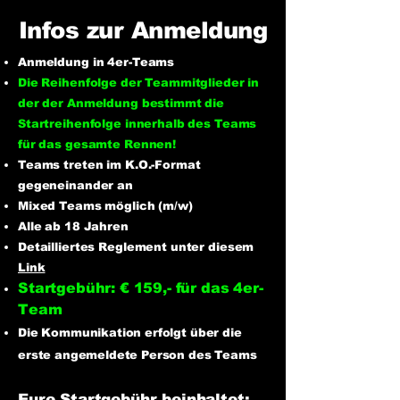
Infos zur Anmeldung
Anmeldung in 4er-Teams
Die Reihenfolge der Teammitglieder in
der der Anmeldung bestimmt die
Startreihenfolge innerhalb des Teams
für das gesamte Rennen!
Teams treten im K.O.-Format
gegeneinander an
Mixed Teams möglich (m/w)
Alle ab 18 Jahren
Detailliertes Reglement unter diesem
Link
Startgebühr: € 159,- für das 4er-
Team
​Die Kommunikation erfolgt über die
erste angemeldete Person des Teams
Eure Startgebühr beinhaltet: